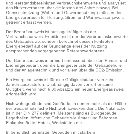
und leerstandsbereinigten Verbrauchskennwerte und analysiert
das Nutzerverhalten über die letzten drei Jahre hinweg. Bei
Gemischtnutzung (Wohn- und Gewerbenutzung) müssen der
Energieverbrauch für Heizung, Strom und Warmwasser jeweils
getrennt erfasst werden.
Der Bedarfsausweis ist aussagekräftiger als der
Verbrauchsausweis. Er bildet nicht nur die Verbrauchskennwerte
des Gebäudes ab, sondern berechnet dessen konkreten
Energiebedarf auf der Grundlange eines der Nutzung
entsprechenden vorgegebenen Referenzverfahrens.
Der Bedarfsausweis informiert umfassend über den Primär- und
Endnergiebedarf, über die Energieverluste der Gebäudehülle
und der Anlagentechnik und vor allem über die CO2-Emission.
Ein Energieausweis ist für eine Gültigkeitsdauer von zehn
Jahren auszustellen. Unabhängig davon verliert er seine
Gültigkeit, wenn nach § 80 Absatz 2 ein neuer Energieausweis
erforderlich wird.
Nichtwohngebäude sind Gebäude, in denen mehr als die Hälfte
der Gesamtnutzfläche Nichtwohnzwecken dient. Die Nutzfläche
ist in der DIN 277 definiert. Meistens sind es Bürogebäude,
Lagerhallen, öffentliche Gebäude wie Ämter und Behörden,
Einkaufsmärkte, Hotels, Werkstätten etc.
In behördlich genutzten Gebäuden mit starkem